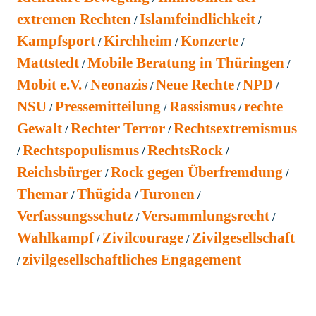
extremen Rechten
Islamfeindlichkeit
Kampfsport
Kirchheim
Konzerte
Mattstedt
Mobile Beratung in Thüringen
Mobit e.V.
Neonazis
Neue Rechte
NPD
NSU
Pressemitteilung
Rassismus
rechte
Gewalt
Rechter Terror
Rechtsextremismus
Rechtspopulismus
RechtsRock
Reichsbürger
Rock gegen Überfremdung
Themar
Thügida
Turonen
Verfassungsschutz
Versammlungsrecht
Wahlkampf
Zivilcourage
Zivilgesellschaft
zivilgesellschaftliches Engagement