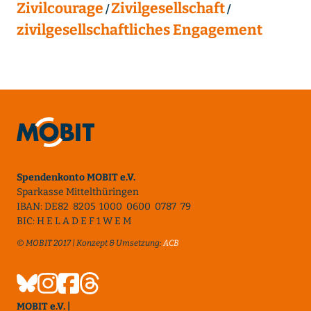
Zivilcourage
Zivilgesellschaft
zivilgesellschaftliches Engagement
Spendenkonto MOBIT e.V.
Sparkasse Mittelthüringen
IBAN: DE82 8205 1000 0600 0787 79
BIC: H E L A D E F 1 W E M
© MOBIT 2017 | Konzept & Umsetzung:
ACB
MOBIT e.V. |