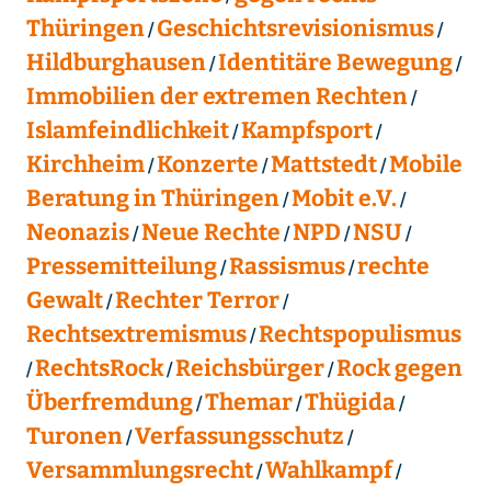
Thüringen
Geschichtsrevisionismus
Hildburghausen
Identitäre Bewegung
Immobilien der extremen Rechten
Islamfeindlichkeit
Kampfsport
Kirchheim
Konzerte
Mattstedt
Mobile
Beratung in Thüringen
Mobit e.V.
Neonazis
Neue Rechte
NPD
NSU
Pressemitteilung
Rassismus
rechte
Gewalt
Rechter Terror
Rechtsextremismus
Rechtspopulismus
RechtsRock
Reichsbürger
Rock gegen
Überfremdung
Themar
Thügida
Turonen
Verfassungsschutz
Versammlungsrecht
Wahlkampf