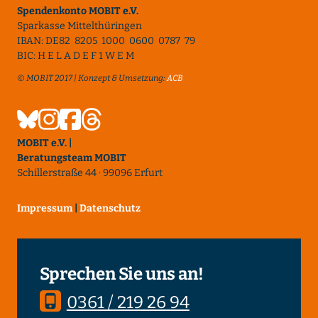
Spendenkonto MOBIT e.V.
Sparkasse Mittelthüringen
IBAN: DE82 8205 1000 0600 0787 79
BIC: H E L A D E F 1 W E M
© MOBIT 2017 | Konzept & Umsetzung:
ACB
MOBIT e.V. |
Beratungsteam MOBIT
Schillerstraße 44 · 99096 Erfurt
Impressum
|
Datenschutz
Sprechen Sie uns an!
0361 / 219 26 94