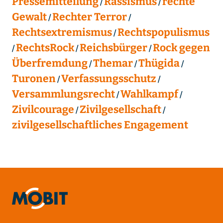
Pressemitteilung
Rassismus
rechte
Gewalt
Rechter Terror
Rechtsextremismus
Rechtspopulismus
RechtsRock
Reichsbürger
Rock gegen
Überfremdung
Themar
Thügida
Turonen
Verfassungsschutz
Versammlungsrecht
Wahlkampf
Zivilcourage
Zivilgesellschaft
zivilgesellschaftliches Engagement