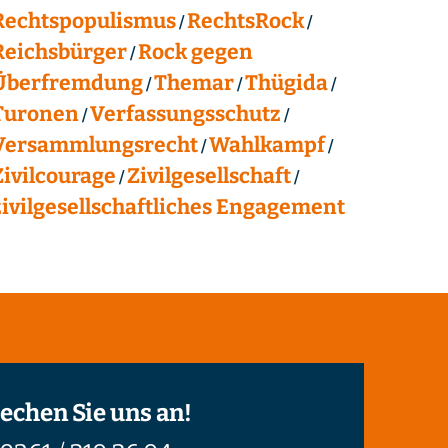
Rechtspopulismus
RechtsRock
Reichsbürger
Rock gegen
Überfremdung
Themar
Thügida
Turonen
Verfassungsschutz
Versammlungsrecht
Wahlkampf
Zivilcourage
Zivilgesellschaft
zivilgesellschaftliches Engagement
echen Sie uns an!