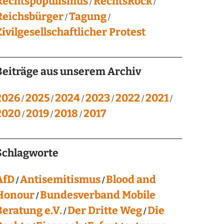
Rechtspopulismus
RechtsRock
Reichsbürger
Tagung
Zivilgesellschaftlicher Protest
Beiträge aus unserem Archiv
2026
2025
2024
2023
2022
2021
2020
2019
2018
2017
Schlagworte
AfD
Antisemitismus
Blood and
Honour
Bundesverband Mobile
Beratung e.V.
Der Dritte Weg
Die