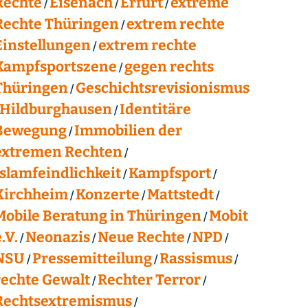
Rechte
Eisenach
Erfurt
extreme
Rechte Thüringen
extrem rechte
Einstellungen
extrem rechte
Kampfsportszene
gegen rechts
Thüringen
Geschichtsrevisionismus
Hildburghausen
Identitäre
Bewegung
Immobilien der
extremen Rechten
Islamfeindlichkeit
Kampfsport
Kirchheim
Konzerte
Mattstedt
Mobile Beratung in Thüringen
Mobit
.V.
Neonazis
Neue Rechte
NPD
NSU
Pressemitteilung
Rassismus
rechte Gewalt
Rechter Terror
Rechtsextremismus