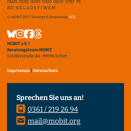
IBAN: DE82 8205 1000 0600 0787 79
BIC: H E L A D E F 1 W E M
© MOBIT 2017 | Konzept & Umsetzung:
ACB
MOBIT e.V. |
Beratungsteam MOBIT
Schillerstraße 44 · 99096 Erfurt
Impressum
|
Datenschutz
Sprechen Sie uns an!
0361 / 219 26 94
mail@mobit.org