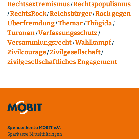
Rechtsextremismus
Rechtspopulismus
RechtsRock
Reichsbürger
Rock gegen
Überfremdung
Themar
Thügida
Turonen
Verfassungsschutz
Versammlungsrecht
Wahlkampf
Zivilcourage
Zivilgesellschaft
zivilgesellschaftliches Engagement
Spendenkonto MOBIT e.V.
Sparkasse Mittelthüringen