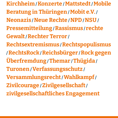
Kirchheim
Konzerte
Mattstedt
Mobile
Beratung in Thüringen
Mobit e.V.
Neonazis
Neue Rechte
NPD
NSU
Pressemitteilung
Rassismus
rechte
Gewalt
Rechter Terror
Rechtsextremismus
Rechtspopulismus
RechtsRock
Reichsbürger
Rock gegen
Überfremdung
Themar
Thügida
Turonen
Verfassungsschutz
Versammlungsrecht
Wahlkampf
Zivilcourage
Zivilgesellschaft
zivilgesellschaftliches Engagement