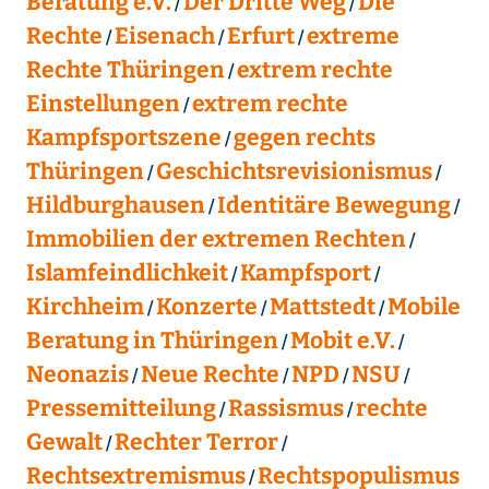
Beratung e.V.
Der Dritte Weg
Die
Rechte
Eisenach
Erfurt
extreme
Rechte Thüringen
extrem rechte
Einstellungen
extrem rechte
Kampfsportszene
gegen rechts
Thüringen
Geschichtsrevisionismus
Hildburghausen
Identitäre Bewegung
Immobilien der extremen Rechten
Islamfeindlichkeit
Kampfsport
Kirchheim
Konzerte
Mattstedt
Mobile
Beratung in Thüringen
Mobit e.V.
Neonazis
Neue Rechte
NPD
NSU
Pressemitteilung
Rassismus
rechte
Gewalt
Rechter Terror
Rechtsextremismus
Rechtspopulismus