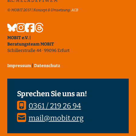
BIC: H E L A D E F 1 W E M
© MOBIT 2017 | Konzept & Umsetzung:
ACB
MOBIT e.V. |
Beratungsteam MOBIT
Schillerstraße 44 · 99096 Erfurt
Impressum
|
Datenschutz
Sprechen Sie uns an!
0361 / 219 26 94
mail@mobit.org