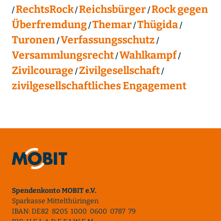
RechtsRock
Reichsbürger
Rock gegen
Überfremdung
Themar
Thügida
Turonen
Verfassungsschutz
Versammlungsrecht
Wahlkampf
Zivilcourage
Zivilgesellschaft
zivilgesellschaftliches Engagement
Spendenkonto MOBIT e.V.
Sparkasse Mittelthüringen
IBAN: DE82 8205 1000 0600 0787 79