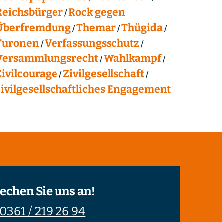
Reichsbürger
Rock gegen
Überfremdung
Themar
Thügida
Turonen
Verfassungsschutz
Versammlungsrecht
Wahlkampf
Zivilcourage
Zivilgesellschaft
zivilgesellschaftliches Engagement
echen Sie uns an!
0361 / 219 26 94