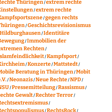
Rechte Thüringen
extrem rechte
Einstellungen
extrem rechte
Kampfsportszene
gegen rechts
Thüringen
Geschichtsrevisionismus
Hildburghausen
Identitäre
Bewegung
Immobilien der
extremen Rechten
Islamfeindlichkeit
Kampfsport
Kirchheim
Konzerte
Mattstedt
Mobile Beratung in Thüringen
Mobit
.V.
Neonazis
Neue Rechte
NPD
NSU
Pressemitteilung
Rassismus
rechte Gewalt
Rechter Terror
Rechtsextremismus
Rechtspopulismus
RechtsRock