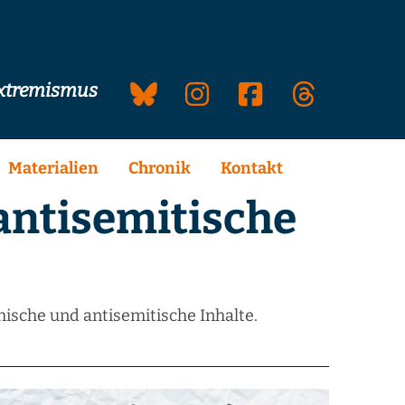
extremismus
Materialien
Chronik
Kontakt
 antisemitische
ische und antisemitische Inhalte.