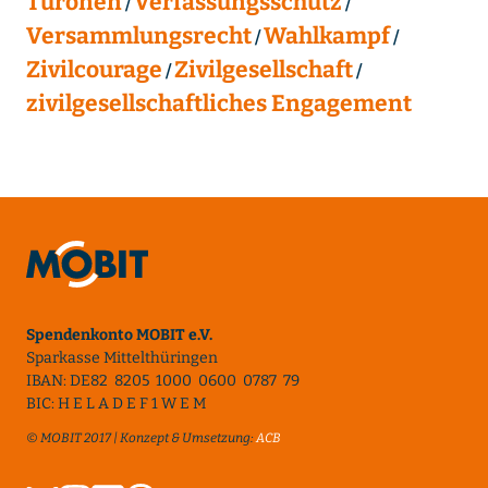
Turonen
Verfassungsschutz
Versammlungsrecht
Wahlkampf
Zivilcourage
Zivilgesellschaft
zivilgesellschaftliches Engagement
Spendenkonto MOBIT e.V.
Sparkasse Mittelthüringen
IBAN: DE82 8205 1000 0600 0787 79
BIC: H E L A D E F 1 W E M
© MOBIT 2017 | Konzept & Umsetzung:
ACB