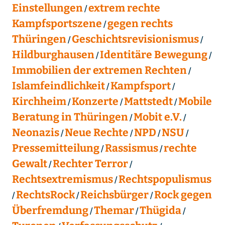
Einstellungen
extrem rechte
Kampfsportszene
gegen rechts
Thüringen
Geschichtsrevisionismus
Hildburghausen
Identitäre Bewegung
Immobilien der extremen Rechten
Islamfeindlichkeit
Kampfsport
Kirchheim
Konzerte
Mattstedt
Mobile
Beratung in Thüringen
Mobit e.V.
Neonazis
Neue Rechte
NPD
NSU
Pressemitteilung
Rassismus
rechte
Gewalt
Rechter Terror
Rechtsextremismus
Rechtspopulismus
RechtsRock
Reichsbürger
Rock gegen
Überfremdung
Themar
Thügida