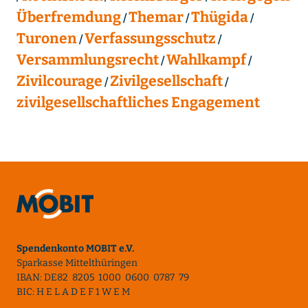
Überfremdung
Themar
Thügida
Turonen
Verfassungsschutz
Versammlungsrecht
Wahlkampf
Zivilcourage
Zivilgesellschaft
zivilgesellschaftliches Engagement
Spendenkonto MOBIT e.V.
Sparkasse Mittelthüringen
IBAN: DE82 8205 1000 0600 0787 79
BIC: H E L A D E F 1 W E M