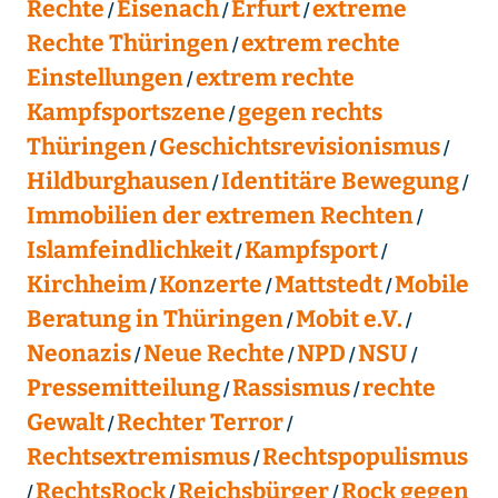
Rechte
Eisenach
Erfurt
extreme
Rechte Thüringen
extrem rechte
Einstellungen
extrem rechte
Kampfsportszene
gegen rechts
Thüringen
Geschichtsrevisionismus
Hildburghausen
Identitäre Bewegung
Immobilien der extremen Rechten
Islamfeindlichkeit
Kampfsport
Kirchheim
Konzerte
Mattstedt
Mobile
Beratung in Thüringen
Mobit e.V.
Neonazis
Neue Rechte
NPD
NSU
Pressemitteilung
Rassismus
rechte
Gewalt
Rechter Terror
Rechtsextremismus
Rechtspopulismus
RechtsRock
Reichsbürger
Rock gegen