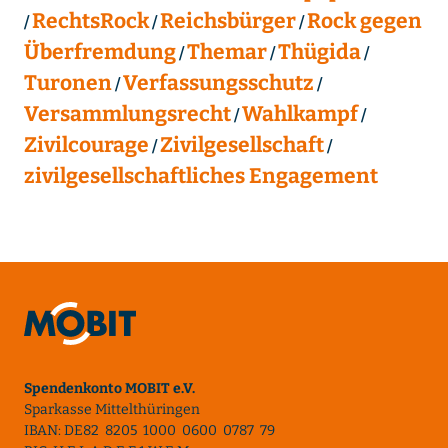
RechtsRock
Reichsbürger
Rock gegen
Überfremdung
Themar
Thügida
Turonen
Verfassungsschutz
Versammlungsrecht
Wahlkampf
Zivilcourage
Zivilgesellschaft
zivilgesellschaftliches Engagement
Spendenkonto MOBIT e.V.
Sparkasse Mittelthüringen
IBAN: DE82 8205 1000 0600 0787 79