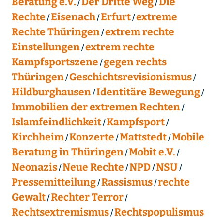
Beratung e.V.
Der Dritte Weg
Die
Rechte
Eisenach
Erfurt
extreme
Rechte Thüringen
extrem rechte
Einstellungen
extrem rechte
Kampfsportszene
gegen rechts
Thüringen
Geschichtsrevisionismus
Hildburghausen
Identitäre Bewegung
Immobilien der extremen Rechten
Islamfeindlichkeit
Kampfsport
Kirchheim
Konzerte
Mattstedt
Mobile
Beratung in Thüringen
Mobit e.V.
Neonazis
Neue Rechte
NPD
NSU
Pressemitteilung
Rassismus
rechte
Gewalt
Rechter Terror
Rechtsextremismus
Rechtspopulismus