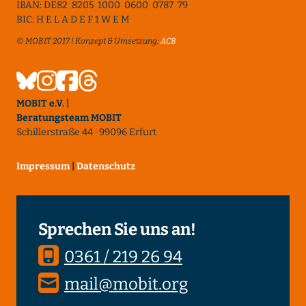
IBAN: DE82 8205 1000 0600 0787 79
BIC: H E L A D E F 1 W E M
© MOBIT 2017 | Konzept & Umsetzung:
ACB
MOBIT e.V. |
Beratungsteam MOBIT
Schillerstraße 44 · 99096 Erfurt
Impressum
|
Datenschutz
Sprechen Sie uns an!
0361 / 219 26 94
mail@mobit.org