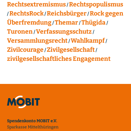
Rechtsextremismus
Rechtspopulismus
RechtsRock
Reichsbürger
Rock gegen
Überfremdung
Themar
Thügida
Turonen
Verfassungsschutz
Versammlungsrecht
Wahlkampf
Zivilcourage
Zivilgesellschaft
zivilgesellschaftliches Engagement
Spendenkonto MOBIT e.V.
Sparkasse Mittelthüringen