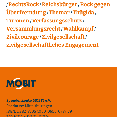
RechtsRock
Reichsbürger
Rock gegen
Überfremdung
Themar
Thügida
Turonen
Verfassungsschutz
Versammlungsrecht
Wahlkampf
Zivilcourage
Zivilgesellschaft
zivilgesellschaftliches Engagement
Spendenkonto MOBIT e.V.
Sparkasse Mittelthüringen
IBAN: DE82 8205 1000 0600 0787 79
BIC: H E L A D E F 1 W E M