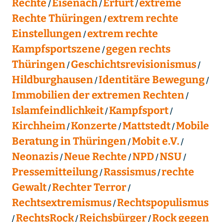
Rechte
Eisenach
Erfurt
extreme
Rechte Thüringen
extrem rechte
Einstellungen
extrem rechte
Kampfsportszene
gegen rechts
Thüringen
Geschichtsrevisionismus
Hildburghausen
Identitäre Bewegung
Immobilien der extremen Rechten
Islamfeindlichkeit
Kampfsport
Kirchheim
Konzerte
Mattstedt
Mobile
Beratung in Thüringen
Mobit e.V.
Neonazis
Neue Rechte
NPD
NSU
Pressemitteilung
Rassismus
rechte
Gewalt
Rechter Terror
Rechtsextremismus
Rechtspopulismus
RechtsRock
Reichsbürger
Rock gegen