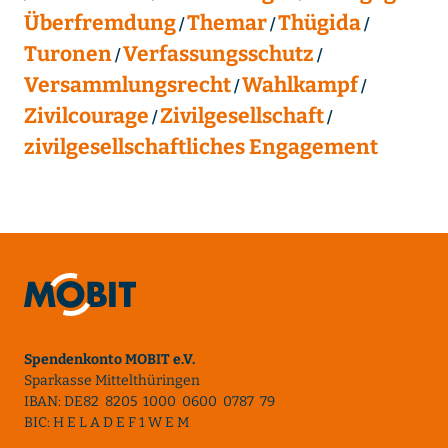
Überfremdung
Themar
Thügida
Turonen
Verfassungsschutz
Versammlungsrecht
Wahlkampf
Zivilcourage
Zivilgesellschaft
zivilgesellschaftliches Engagement
Spendenkonto MOBIT e.V.
Sparkasse Mittelthüringen
IBAN: DE82 8205 1000 0600 0787 79
BIC: H E L A D E F 1 W E M