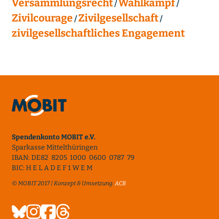
Versammlungsrecht
Wahlkampf
Zivilcourage
Zivilgesellschaft
zivilgesellschaftliches Engagement
Spendenkonto MOBIT e.V.
Sparkasse Mittelthüringen
IBAN: DE82 8205 1000 0600 0787 79
BIC: H E L A D E F 1 W E M
© MOBIT 2017 | Konzept & Umsetzung:
ACB