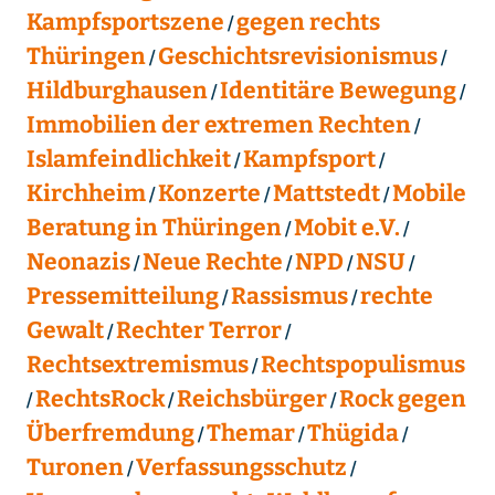
Kampfsportszene
gegen rechts
Thüringen
Geschichtsrevisionismus
Hildburghausen
Identitäre Bewegung
Immobilien der extremen Rechten
Islamfeindlichkeit
Kampfsport
Kirchheim
Konzerte
Mattstedt
Mobile
Beratung in Thüringen
Mobit e.V.
Neonazis
Neue Rechte
NPD
NSU
Pressemitteilung
Rassismus
rechte
Gewalt
Rechter Terror
Rechtsextremismus
Rechtspopulismus
RechtsRock
Reichsbürger
Rock gegen
Überfremdung
Themar
Thügida
Turonen
Verfassungsschutz