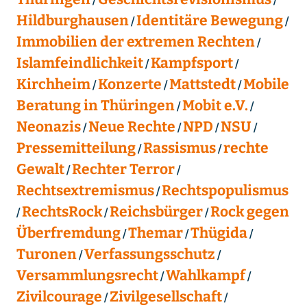
Hildburghausen
Identitäre Bewegung
Immobilien der extremen Rechten
Islamfeindlichkeit
Kampfsport
Kirchheim
Konzerte
Mattstedt
Mobile
Beratung in Thüringen
Mobit e.V.
Neonazis
Neue Rechte
NPD
NSU
Pressemitteilung
Rassismus
rechte
Gewalt
Rechter Terror
Rechtsextremismus
Rechtspopulismus
RechtsRock
Reichsbürger
Rock gegen
Überfremdung
Themar
Thügida
Turonen
Verfassungsschutz
Versammlungsrecht
Wahlkampf
Zivilcourage
Zivilgesellschaft