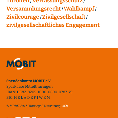
Turonen
Verfassungsschutz
Versammlungsrecht
Wahlkampf
Zivilcourage
Zivilgesellschaft
zivilgesellschaftliches Engagement
Spendenkonto MOBIT e.V.
Sparkasse Mittelthüringen
IBAN: DE82 8205 1000 0600 0787 79
BIC: H E L A D E F 1 W E M
© MOBIT 2017 | Konzept & Umsetzung:
ACB