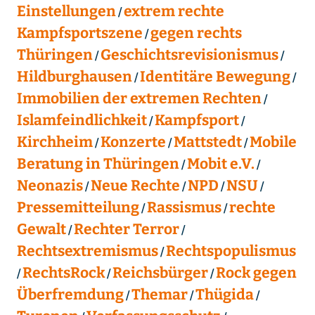
Einstellungen
extrem rechte
Kampfsportszene
gegen rechts
Thüringen
Geschichtsrevisionismus
Hildburghausen
Identitäre Bewegung
Immobilien der extremen Rechten
Islamfeindlichkeit
Kampfsport
Kirchheim
Konzerte
Mattstedt
Mobile
Beratung in Thüringen
Mobit e.V.
Neonazis
Neue Rechte
NPD
NSU
Pressemitteilung
Rassismus
rechte
Gewalt
Rechter Terror
Rechtsextremismus
Rechtspopulismus
RechtsRock
Reichsbürger
Rock gegen
Überfremdung
Themar
Thügida