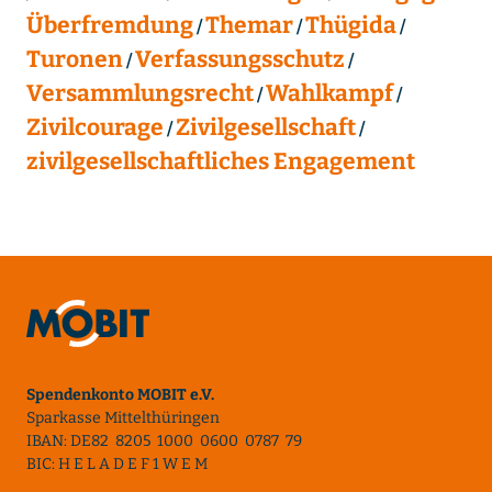
Überfremdung
Themar
Thügida
Turonen
Verfassungsschutz
Versammlungsrecht
Wahlkampf
Zivilcourage
Zivilgesellschaft
zivilgesellschaftliches Engagement
Spendenkonto MOBIT e.V.
Sparkasse Mittelthüringen
IBAN: DE82 8205 1000 0600 0787 79
BIC: H E L A D E F 1 W E M