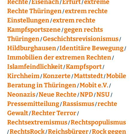
Rechte
Eisenach
Erfurt
extreme
Rechte Thüringen
extrem rechte
Einstellungen
extrem rechte
Kampfsportszene
gegen rechts
Thüringen
Geschichtsrevisionismus
Hildburghausen
Identitäre Bewegung
Immobilien der extremen Rechten
Islamfeindlichkeit
Kampfsport
Kirchheim
Konzerte
Mattstedt
Mobile
Beratung in Thüringen
Mobit e.V.
Neonazis
Neue Rechte
NPD
NSU
Pressemitteilung
Rassismus
rechte
Gewalt
Rechter Terror
Rechtsextremismus
Rechtspopulismus
RechtsRock
Reichsbürger
Rock gegen