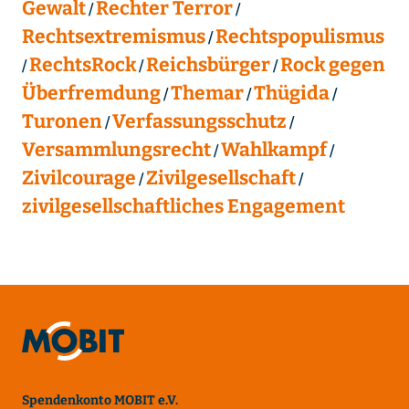
Gewalt
Rechter Terror
Rechtsextremismus
Rechtspopulismus
RechtsRock
Reichsbürger
Rock gegen
Überfremdung
Themar
Thügida
Turonen
Verfassungsschutz
Versammlungsrecht
Wahlkampf
Zivilcourage
Zivilgesellschaft
zivilgesellschaftliches Engagement
Spendenkonto MOBIT e.V.