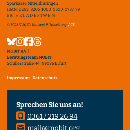
Sparkasse Mittelthüringen
IBAN: DE82 8205 1000 0600 0787 79
BIC: H E L A D E F 1 W E M
© MOBIT 2017 | Konzept & Umsetzung:
ACB
MOBIT e.V. |
Beratungsteam MOBIT
Schillerstraße 44 · 99096 Erfurt
Impressum
|
Datenschutz
Sprechen Sie uns an!
0361 / 219 26 94
mail@mobit.org