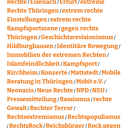
Rechte
Eisenach
Erfurt
extreme
Rechte Thüringen
extrem rechte
Einstellungen
extrem rechte
Kampfsportszene
gegen rechts
Thüringen
Geschichtsrevisionismus
Hildburghausen
Identitäre Bewegung
Immobilien der extremen Rechten
Islamfeindlichkeit
Kampfsport
Kirchheim
Konzerte
Mattstedt
Mobile
Beratung in Thüringen
Mobit e.V.
Neonazis
Neue Rechte
NPD
NSU
Pressemitteilung
Rassismus
rechte
Gewalt
Rechter Terror
Rechtsextremismus
Rechtspopulismus
RechtsRock
Reichsbürger
Rock gegen