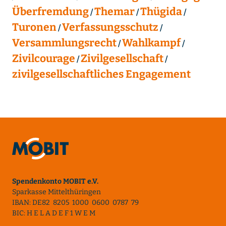
Überfremdung
Themar
Thügida
Turonen
Verfassungsschutz
Versammlungsrecht
Wahlkampf
Zivilcourage
Zivilgesellschaft
zivilgesellschaftliches Engagement
Spendenkonto MOBIT e.V.
Sparkasse Mittelthüringen
IBAN: DE82 8205 1000 0600 0787 79
BIC: H E L A D E F 1 W E M