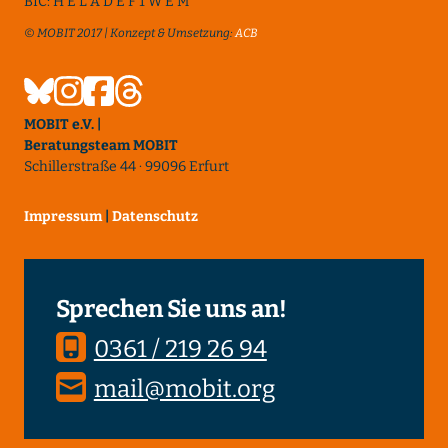
BIC: H E L A D E F 1 W E M
© MOBIT 2017 | Konzept & Umsetzung:
ACB
MOBIT e.V. |
Beratungsteam MOBIT
Schillerstraße 44 · 99096 Erfurt
Impressum
|
Datenschutz
Sprechen Sie uns an!
0361 / 219 26 94
mail@mobit.org