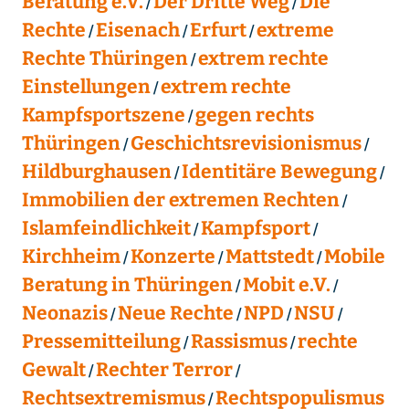
Beratung e.V.
Der Dritte Weg
Die
Rechte
Eisenach
Erfurt
extreme
Rechte Thüringen
extrem rechte
Einstellungen
extrem rechte
Kampfsportszene
gegen rechts
Thüringen
Geschichtsrevisionismus
Hildburghausen
Identitäre Bewegung
Immobilien der extremen Rechten
Islamfeindlichkeit
Kampfsport
Kirchheim
Konzerte
Mattstedt
Mobile
Beratung in Thüringen
Mobit e.V.
Neonazis
Neue Rechte
NPD
NSU
Pressemitteilung
Rassismus
rechte
Gewalt
Rechter Terror
Rechtsextremismus
Rechtspopulismus