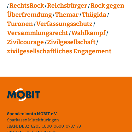
RechtsRock
Reichsbürger
Rock gegen
Überfremdung
Themar
Thügida
Turonen
Verfassungsschutz
Versammlungsrecht
Wahlkampf
Zivilcourage
Zivilgesellschaft
zivilgesellschaftliches Engagement
Spendenkonto MOBIT e.V.
Sparkasse Mittelthüringen
IBAN: DE82 8205 1000 0600 0787 79