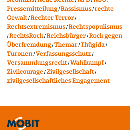
Pressemitteilung
Rassismus
rechte
Gewalt
Rechter Terror
Rechtsextremismus
Rechtspopulismus
RechtsRock
Reichsbürger
Rock gegen
Überfremdung
Themar
Thügida
Turonen
Verfassungsschutz
Versammlungsrecht
Wahlkampf
Zivilcourage
Zivilgesellschaft
zivilgesellschaftliches Engagement