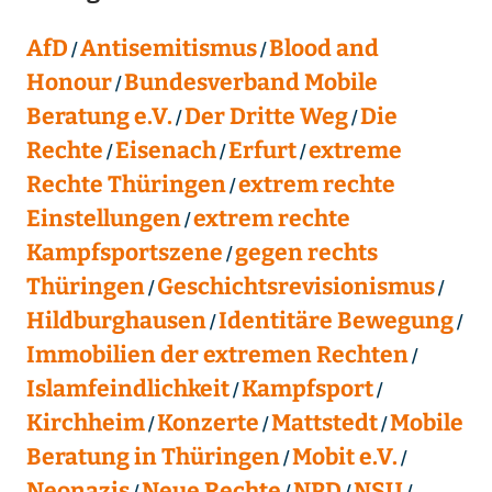
AfD
Antisemitismus
Blood and
Honour
Bundesverband Mobile
Beratung e.V.
Der Dritte Weg
Die
Rechte
Eisenach
Erfurt
extreme
Rechte Thüringen
extrem rechte
Einstellungen
extrem rechte
Kampfsportszene
gegen rechts
Thüringen
Geschichtsrevisionismus
Hildburghausen
Identitäre Bewegung
Immobilien der extremen Rechten
Islamfeindlichkeit
Kampfsport
Kirchheim
Konzerte
Mattstedt
Mobile
Beratung in Thüringen
Mobit e.V.
Neonazis
Neue Rechte
NPD
NSU