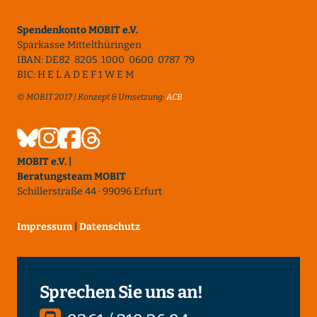
Spendenkonto MOBIT e.V.
Sparkasse Mittelthüringen
IBAN: DE82 8205 1000 0600 0787 79
BIC: H E L A D E F 1 W E M
© MOBIT 2017 | Konzept & Umsetzung:
ACB
MOBIT e.V. |
Beratungsteam MOBIT
Schillerstraße 44 · 99096 Erfurt
Impressum
|
Datenschutz
Sprechen Sie uns an!