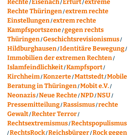
Rechte
Eisenach
Erfurt
extreme
Rechte Thüringen
extrem rechte
Einstellungen
extrem rechte
Kampfsportszene
gegen rechts
Thüringen
Geschichtsrevisionismus
Hildburghausen
Identitäre Bewegung
Immobilien der extremen Rechten
Islamfeindlichkeit
Kampfsport
Kirchheim
Konzerte
Mattstedt
Mobile
Beratung in Thüringen
Mobit e.V.
Neonazis
Neue Rechte
NPD
NSU
Pressemitteilung
Rassismus
rechte
Gewalt
Rechter Terror
Rechtsextremismus
Rechtspopulismus
RechtsRock
Reichsbürger
Rock gegen