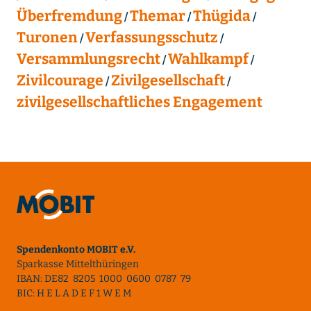
Überfremdung
Themar
Thügida
Turonen
Verfassungsschutz
Versammlungsrecht
Wahlkampf
Zivilcourage
Zivilgesellschaft
zivilgesellschaftliches Engagement
Spendenkonto MOBIT e.V.
Sparkasse Mittelthüringen
IBAN: DE82 8205 1000 0600 0787 79
BIC: H E L A D E F 1 W E M