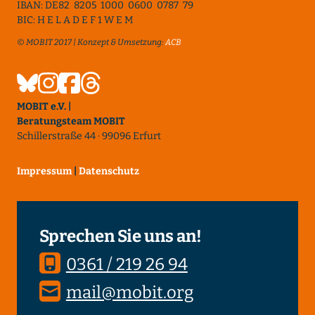
IBAN: DE82 8205 1000 0600 0787 79
BIC: H E L A D E F 1 W E M
© MOBIT 2017 | Konzept & Umsetzung:
ACB
MOBIT e.V. |
Beratungsteam MOBIT
Schillerstraße 44 · 99096 Erfurt
Impressum
|
Datenschutz
Sprechen Sie uns an!
0361 / 219 26 94
mail@mobit.org