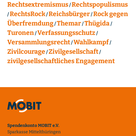
Rechtsextremismus
Rechtspopulismus
RechtsRock
Reichsbürger
Rock gegen
Überfremdung
Themar
Thügida
Turonen
Verfassungsschutz
Versammlungsrecht
Wahlkampf
Zivilcourage
Zivilgesellschaft
zivilgesellschaftliches Engagement
Spendenkonto MOBIT e.V.
Sparkasse Mittelthüringen