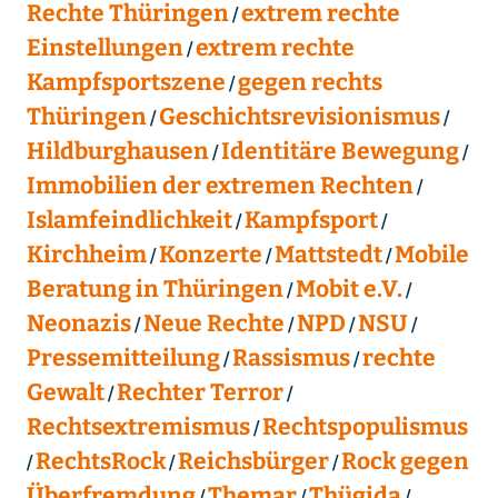
Rechte Thüringen
extrem rechte
Einstellungen
extrem rechte
Kampfsportszene
gegen rechts
Thüringen
Geschichtsrevisionismus
Hildburghausen
Identitäre Bewegung
Immobilien der extremen Rechten
Islamfeindlichkeit
Kampfsport
Kirchheim
Konzerte
Mattstedt
Mobile
Beratung in Thüringen
Mobit e.V.
Neonazis
Neue Rechte
NPD
NSU
Pressemitteilung
Rassismus
rechte
Gewalt
Rechter Terror
Rechtsextremismus
Rechtspopulismus
RechtsRock
Reichsbürger
Rock gegen
Überfremdung
Themar
Thügida