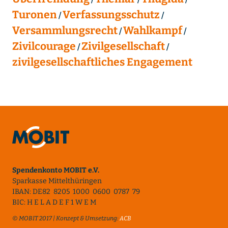
Turonen
Verfassungsschutz
Versammlungsrecht
Wahlkampf
Zivilcourage
Zivilgesellschaft
zivilgesellschaftliches Engagement
Spendenkonto MOBIT e.V.
Sparkasse Mittelthüringen
IBAN: DE82 8205 1000 0600 0787 79
BIC: H E L A D E F 1 W E M
© MOBIT 2017 | Konzept & Umsetzung:
ACB