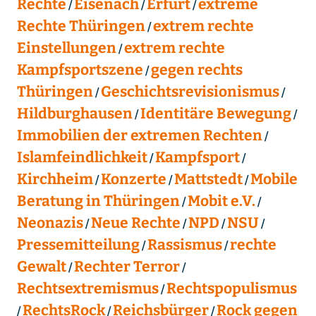
Rechte
Eisenach
Erfurt
extreme
Rechte Thüringen
extrem rechte
Einstellungen
extrem rechte
Kampfsportszene
gegen rechts
Thüringen
Geschichtsrevisionismus
Hildburghausen
Identitäre Bewegung
Immobilien der extremen Rechten
Islamfeindlichkeit
Kampfsport
Kirchheim
Konzerte
Mattstedt
Mobile
Beratung in Thüringen
Mobit e.V.
Neonazis
Neue Rechte
NPD
NSU
Pressemitteilung
Rassismus
rechte
Gewalt
Rechter Terror
Rechtsextremismus
Rechtspopulismus
RechtsRock
Reichsbürger
Rock gegen