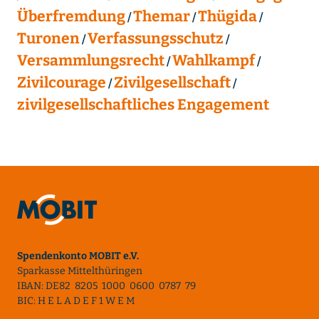
Überfremdung
Themar
Thügida
Turonen
Verfassungsschutz
Versammlungsrecht
Wahlkampf
Zivilcourage
Zivilgesellschaft
zivilgesellschaftliches Engagement
Spendenkonto MOBIT e.V.
Sparkasse Mittelthüringen
IBAN: DE82 8205 1000 0600 0787 79
BIC: H E L A D E F 1 W E M