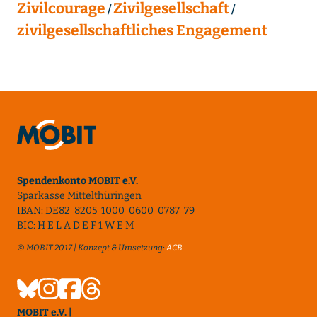
Zivilcourage
Zivilgesellschaft
zivilgesellschaftliches Engagement
Spendenkonto MOBIT e.V.
Sparkasse Mittelthüringen
IBAN: DE82 8205 1000 0600 0787 79
BIC: H E L A D E F 1 W E M
© MOBIT 2017 | Konzept & Umsetzung:
ACB
MOBIT e.V. |