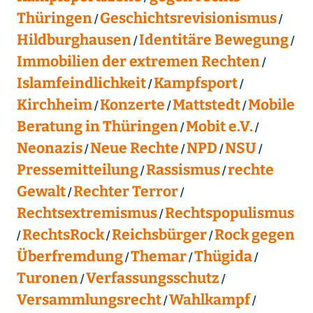
Thüringen
Geschichtsrevisionismus
Hildburghausen
Identitäre Bewegung
Immobilien der extremen Rechten
Islamfeindlichkeit
Kampfsport
Kirchheim
Konzerte
Mattstedt
Mobile
Beratung in Thüringen
Mobit e.V.
Neonazis
Neue Rechte
NPD
NSU
Pressemitteilung
Rassismus
rechte
Gewalt
Rechter Terror
Rechtsextremismus
Rechtspopulismus
RechtsRock
Reichsbürger
Rock gegen
Überfremdung
Themar
Thügida
Turonen
Verfassungsschutz
Versammlungsrecht
Wahlkampf