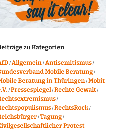
Beiträge zu Kategorien
AfD
Allgemein
Antisemitismus
Bundesverband Mobile Beratung
Mobile Beratung in Thüringen
Mobit
.V.
Pressespiegel
Rechte Gewalt
Rechtsextremismus
Rechtspopulismus
RechtsRock
Reichsbürger
Tagung
Zivilgesellschaftlicher Protest