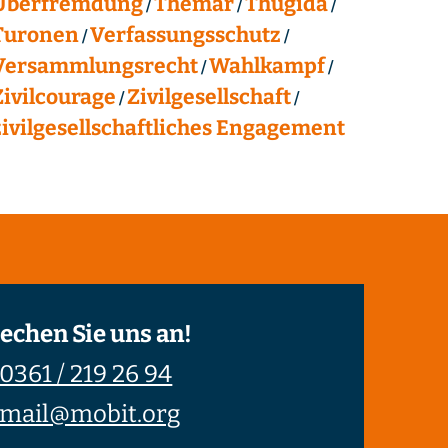
Überfremdung
Themar
Thügida
Turonen
Verfassungsschutz
Versammlungsrecht
Wahlkampf
Zivilcourage
Zivilgesellschaft
zivilgesellschaftliches Engagement
echen Sie uns an!
0361 / 219 26 94
mail@mobit.org