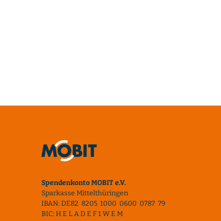
Spendenkonto MOBIT e.V.
Sparkasse Mittelthüringen
IBAN: DE82 8205 1000 0600 0787 79
BIC: H E L A D E F 1 W E M