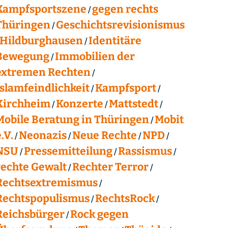
Kampfsportszene
gegen rechts
Thüringen
Geschichtsrevisionismus
Hildburghausen
Identitäre
Bewegung
Immobilien der
extremen Rechten
Islamfeindlichkeit
Kampfsport
Kirchheim
Konzerte
Mattstedt
Mobile Beratung in Thüringen
Mobit
.V.
Neonazis
Neue Rechte
NPD
NSU
Pressemitteilung
Rassismus
rechte Gewalt
Rechter Terror
Rechtsextremismus
Rechtspopulismus
RechtsRock
Reichsbürger
Rock gegen