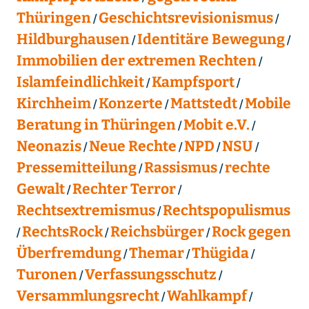
Thüringen
Geschichtsrevisionismus
Hildburghausen
Identitäre Bewegung
Immobilien der extremen Rechten
Islamfeindlichkeit
Kampfsport
Kirchheim
Konzerte
Mattstedt
Mobile
Beratung in Thüringen
Mobit e.V.
Neonazis
Neue Rechte
NPD
NSU
Pressemitteilung
Rassismus
rechte
Gewalt
Rechter Terror
Rechtsextremismus
Rechtspopulismus
RechtsRock
Reichsbürger
Rock gegen
Überfremdung
Themar
Thügida
Turonen
Verfassungsschutz
Versammlungsrecht
Wahlkampf