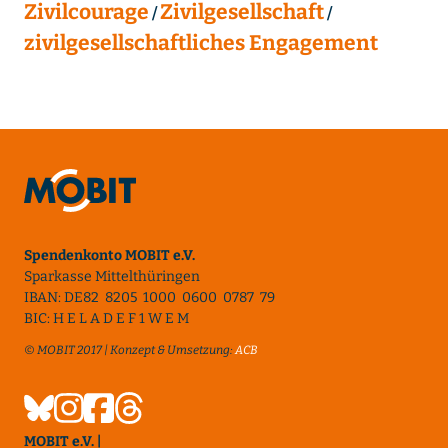
Zivilcourage
Zivilgesellschaft
zivilgesellschaftliches Engagement
Spendenkonto MOBIT e.V.
Sparkasse Mittelthüringen
IBAN: DE82 8205 1000 0600 0787 79
BIC: H E L A D E F 1 W E M
© MOBIT 2017 | Konzept & Umsetzung:
ACB
MOBIT e.V. |