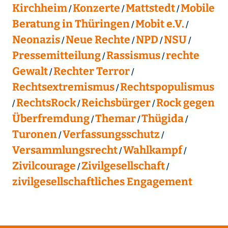
Kirchheim
Konzerte
Mattstedt
Mobile
Beratung in Thüringen
Mobit e.V.
Neonazis
Neue Rechte
NPD
NSU
Pressemitteilung
Rassismus
rechte
Gewalt
Rechter Terror
Rechtsextremismus
Rechtspopulismus
RechtsRock
Reichsbürger
Rock gegen
Überfremdung
Themar
Thügida
Turonen
Verfassungsschutz
Versammlungsrecht
Wahlkampf
Zivilcourage
Zivilgesellschaft
zivilgesellschaftliches Engagement