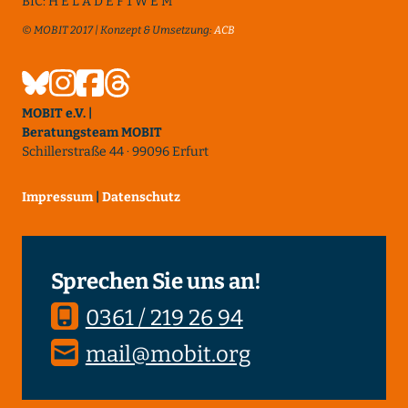
BIC: H E L A D E F 1 W E M
© MOBIT 2017 | Konzept & Umsetzung:
ACB
MOBIT e.V. |
Beratungsteam MOBIT
Schillerstraße 44 · 99096 Erfurt
Impressum
|
Datenschutz
Sprechen Sie uns an!
0361 / 219 26 94
mail@mobit.org