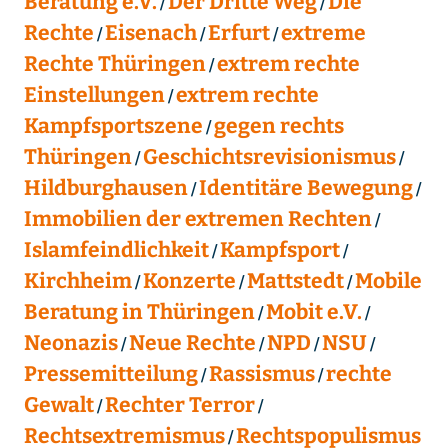
Beratung e.V.
Der Dritte Weg
Die
Rechte
Eisenach
Erfurt
extreme
Rechte Thüringen
extrem rechte
Einstellungen
extrem rechte
Kampfsportszene
gegen rechts
Thüringen
Geschichtsrevisionismus
Hildburghausen
Identitäre Bewegung
Immobilien der extremen Rechten
Islamfeindlichkeit
Kampfsport
Kirchheim
Konzerte
Mattstedt
Mobile
Beratung in Thüringen
Mobit e.V.
Neonazis
Neue Rechte
NPD
NSU
Pressemitteilung
Rassismus
rechte
Gewalt
Rechter Terror
Rechtsextremismus
Rechtspopulismus