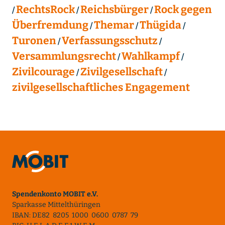
RechtsRock
Reichsbürger
Rock gegen
Überfremdung
Themar
Thügida
Turonen
Verfassungsschutz
Versammlungsrecht
Wahlkampf
Zivilcourage
Zivilgesellschaft
zivilgesellschaftliches Engagement
Spendenkonto MOBIT e.V.
Sparkasse Mittelthüringen
IBAN: DE82 8205 1000 0600 0787 79