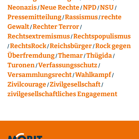
Neonazis
Neue Rechte
NPD
NSU
Pressemitteilung
Rassismus
rechte
Gewalt
Rechter Terror
Rechtsextremismus
Rechtspopulismus
RechtsRock
Reichsbürger
Rock gegen
Überfremdung
Themar
Thügida
Turonen
Verfassungsschutz
Versammlungsrecht
Wahlkampf
Zivilcourage
Zivilgesellschaft
zivilgesellschaftliches Engagement