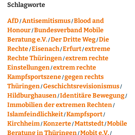
Schlagworte
AfD
Antisemitismus
Blood and
Honour
Bundesverband Mobile
Beratung e.V.
Der Dritte Weg
Die
Rechte
Eisenach
Erfurt
extreme
Rechte Thüringen
extrem rechte
Einstellungen
extrem rechte
Kampfsportszene
gegen rechts
Thüringen
Geschichtsrevisionismus
Hildburghausen
Identitäre Bewegung
Immobilien der extremen Rechten
Islamfeindlichkeit
Kampfsport
Kirchheim
Konzerte
Mattstedt
Mobile
Beratung in Thüringen
Mobit e.V.