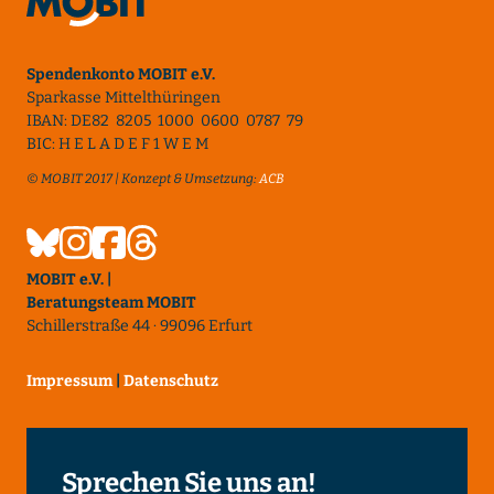
Spendenkonto MOBIT e.V.
Sparkasse Mittelthüringen
IBAN: DE82 8205 1000 0600 0787 79
BIC: H E L A D E F 1 W E M
© MOBIT 2017 | Konzept & Umsetzung:
ACB
MOBIT e.V. |
Beratungsteam MOBIT
Schillerstraße 44 · 99096 Erfurt
Impressum
|
Datenschutz
Sprechen Sie uns an!