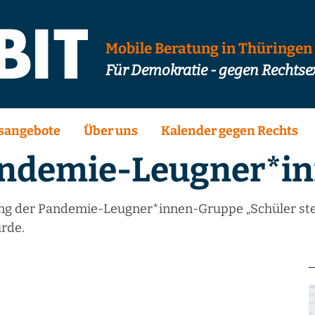
Mobile Beratung in Thüringen
Für Demokratie - gegen Rechts
sangebote
Über uns
Kalender gegen Rechts
ndemie-Leugner*i
ng der Pandemie-Leugner*innen-Gruppe „Schüler stehe
rde.