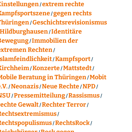
Einstellungen
extrem rechte
Kampfsportszene
gegen rechts
Thüringen
Geschichtsrevisionismus
Hildburghausen
Identitäre
Bewegung
Immobilien der
extremen Rechten
Islamfeindlichkeit
Kampfsport
Kirchheim
Konzerte
Mattstedt
Mobile Beratung in Thüringen
Mobit
.V.
Neonazis
Neue Rechte
NPD
NSU
Pressemitteilung
Rassismus
rechte Gewalt
Rechter Terror
Rechtsextremismus
Rechtspopulismus
RechtsRock
Reichsbürger
Rock gegen