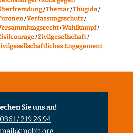
Überfremdung
Themar
Thügida
Turonen
Verfassungsschutz
Versammlungsrecht
Wahlkampf
Zivilcourage
Zivilgesellschaft
zivilgesellschaftliches Engagement
echen Sie uns an!
0361 / 219 26 94
mail@mobit.org