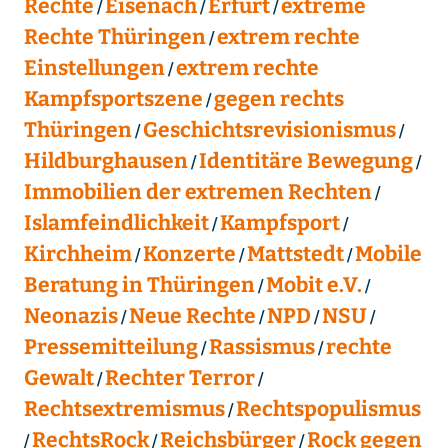
Rechte
Eisenach
Erfurt
extreme
Rechte Thüringen
extrem rechte
Einstellungen
extrem rechte
Kampfsportszene
gegen rechts
Thüringen
Geschichtsrevisionismus
Hildburghausen
Identitäre Bewegung
Immobilien der extremen Rechten
Islamfeindlichkeit
Kampfsport
Kirchheim
Konzerte
Mattstedt
Mobile
Beratung in Thüringen
Mobit e.V.
Neonazis
Neue Rechte
NPD
NSU
Pressemitteilung
Rassismus
rechte
Gewalt
Rechter Terror
Rechtsextremismus
Rechtspopulismus
RechtsRock
Reichsbürger
Rock gegen