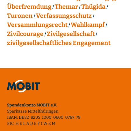
Überfremdung
Themar
Thügida
Turonen
Verfassungsschutz
Versammlungsrecht
Wahlkampf
Zivilcourage
Zivilgesellschaft
zivilgesellschaftliches Engagement
Spendenkonto MOBIT e.V.
Sparkasse Mittelthüringen
IBAN: DE82 8205 1000 0600 0787 79
BIC: H E L A D E F 1 W E M