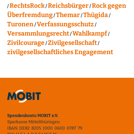
RechtsRock
Reichsbürger
Rock gegen
Überfremdung
Themar
Thügida
Turonen
Verfassungsschutz
Versammlungsrecht
Wahlkampf
Zivilcourage
Zivilgesellschaft
zivilgesellschaftliches Engagement
Spendenkonto MOBIT e.V.
Sparkasse Mittelthüringen
IBAN: DE82 8205 1000 0600 0787 79