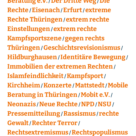
Beratung e.V.
Der Dritte Weg
Die
Rechte
Eisenach
Erfurt
extreme
Rechte Thüringen
extrem rechte
Einstellungen
extrem rechte
Kampfsportszene
gegen rechts
Thüringen
Geschichtsrevisionismus
Hildburghausen
Identitäre Bewegung
Immobilien der extremen Rechten
Islamfeindlichkeit
Kampfsport
Kirchheim
Konzerte
Mattstedt
Mobile
Beratung in Thüringen
Mobit e.V.
Neonazis
Neue Rechte
NPD
NSU
Pressemitteilung
Rassismus
rechte
Gewalt
Rechter Terror
Rechtsextremismus
Rechtspopulismus