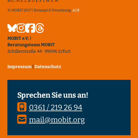
BIC: H E L A D E F 1 W E M
© MOBIT 2017 | Konzept & Umsetzung:
ACB
MOBIT e.V. |
Beratungsteam MOBIT
Schillerstraße 44 · 99096 Erfurt
Impressum
|
Datenschutz
Sprechen Sie uns an!
0361 / 219 26 94
mail@mobit.org