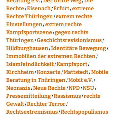
Beratung e.V.
Der Dritte Weg
Die
Rechte
Eisenach
Erfurt
extreme
Rechte Thüringen
extrem rechte
Einstellungen
extrem rechte
Kampfsportszene
gegen rechts
Thüringen
Geschichtsrevisionismus
Hildburghausen
Identitäre Bewegung
Immobilien der extremen Rechten
Islamfeindlichkeit
Kampfsport
Kirchheim
Konzerte
Mattstedt
Mobile
Beratung in Thüringen
Mobit e.V.
Neonazis
Neue Rechte
NPD
NSU
Pressemitteilung
Rassismus
rechte
Gewalt
Rechter Terror
Rechtsextremismus
Rechtspopulismus