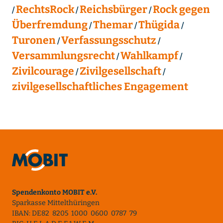
RechtsRock
Reichsbürger
Rock gegen
Überfremdung
Themar
Thügida
Turonen
Verfassungsschutz
Versammlungsrecht
Wahlkampf
Zivilcourage
Zivilgesellschaft
zivilgesellschaftliches Engagement
Spendenkonto MOBIT e.V.
Sparkasse Mittelthüringen
IBAN: DE82 8205 1000 0600 0787 79