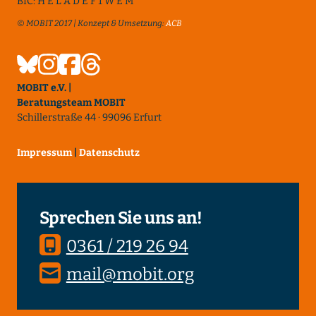
BIC: H E L A D E F 1 W E M
© MOBIT 2017 | Konzept & Umsetzung:
ACB
MOBIT e.V. |
Beratungsteam MOBIT
Schillerstraße 44 · 99096 Erfurt
Impressum
|
Datenschutz
Sprechen Sie uns an!
0361 / 219 26 94
mail@mobit.org