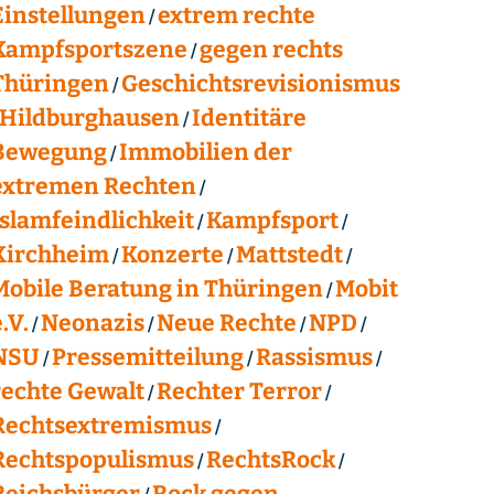
Einstellungen
extrem rechte
Kampfsportszene
gegen rechts
Thüringen
Geschichtsrevisionismus
Hildburghausen
Identitäre
Bewegung
Immobilien der
extremen Rechten
Islamfeindlichkeit
Kampfsport
Kirchheim
Konzerte
Mattstedt
Mobile Beratung in Thüringen
Mobit
.V.
Neonazis
Neue Rechte
NPD
NSU
Pressemitteilung
Rassismus
rechte Gewalt
Rechter Terror
Rechtsextremismus
Rechtspopulismus
RechtsRock
Reichsbürger
Rock gegen