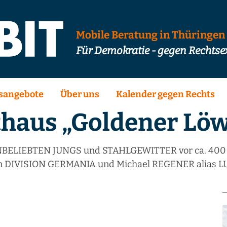
Mobile Beratung in Thüringen
Für Demokratie - gegen Rechts
sangebote
Über uns
Kalender gegen Rechts
thaus „Goldener Lö
ELIEBTEN JUNGS und STAHLGEWITTER vor ca. 400 Gä
von DIVISION GERMANIA und Michael REGENER alias L