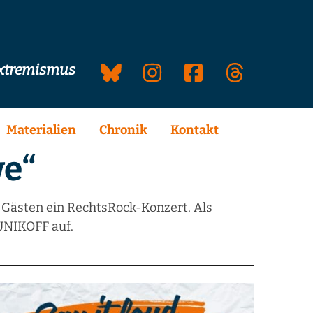
extremismus
Materialien
Chronik
Kontakt
we“
sten ein RechtsRock-Konzert. Als
UNIKOFF auf.