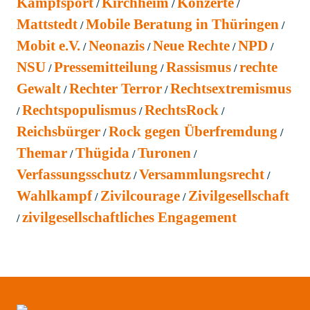
Kampfsport
Kirchheim
Konzerte
Mattstedt
Mobile Beratung in Thüringen
Mobit e.V.
Neonazis
Neue Rechte
NPD
NSU
Pressemitteilung
Rassismus
rechte
Gewalt
Rechter Terror
Rechtsextremismus
Rechtspopulismus
RechtsRock
Reichsbürger
Rock gegen Überfremdung
Themar
Thügida
Turonen
Verfassungsschutz
Versammlungsrecht
Wahlkampf
Zivilcourage
Zivilgesellschaft
zivilgesellschaftliches Engagement