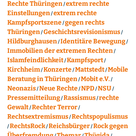
Rechte Thüringen
extrem rechte
Einstellungen
extrem rechte
Kampfsportszene
gegen rechts
Thüringen
Geschichtsrevisionismus
Hildburghausen
Identitäre Bewegung
Immobilien der extremen Rechten
Islamfeindlichkeit
Kampfsport
Kirchheim
Konzerte
Mattstedt
Mobile
Beratung in Thüringen
Mobit e.V.
Neonazis
Neue Rechte
NPD
NSU
Pressemitteilung
Rassismus
rechte
Gewalt
Rechter Terror
Rechtsextremismus
Rechtspopulismus
RechtsRock
Reichsbürger
Rock gegen
Überfremdung
Themar
Thügida