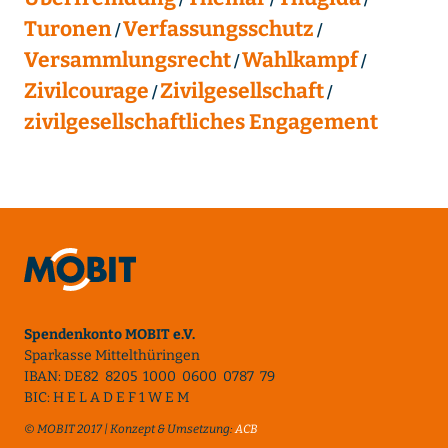
Turonen
Verfassungsschutz
Versammlungsrecht
Wahlkampf
Zivilcourage
Zivilgesellschaft
zivilgesellschaftliches Engagement
Spendenkonto MOBIT e.V.
Sparkasse Mittelthüringen
IBAN: DE82 8205 1000 0600 0787 79
BIC: H E L A D E F 1 W E M
© MOBIT 2017 | Konzept & Umsetzung:
ACB