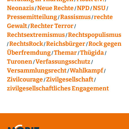
Neonazis
Neue Rechte
NPD
NSU
Pressemitteilung
Rassismus
rechte
Gewalt
Rechter Terror
Rechtsextremismus
Rechtspopulismus
RechtsRock
Reichsbürger
Rock gegen
Überfremdung
Themar
Thügida
Turonen
Verfassungsschutz
Versammlungsrecht
Wahlkampf
Zivilcourage
Zivilgesellschaft
zivilgesellschaftliches Engagement