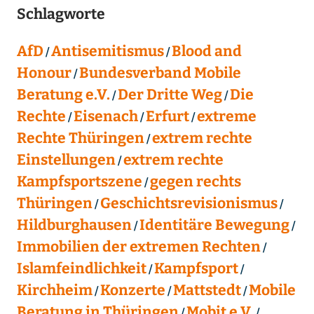
Schlagworte
AfD
Antisemitismus
Blood and
Honour
Bundesverband Mobile
Beratung e.V.
Der Dritte Weg
Die
Rechte
Eisenach
Erfurt
extreme
Rechte Thüringen
extrem rechte
Einstellungen
extrem rechte
Kampfsportszene
gegen rechts
Thüringen
Geschichtsrevisionismus
Hildburghausen
Identitäre Bewegung
Immobilien der extremen Rechten
Islamfeindlichkeit
Kampfsport
Kirchheim
Konzerte
Mattstedt
Mobile
Beratung in Thüringen
Mobit e.V.