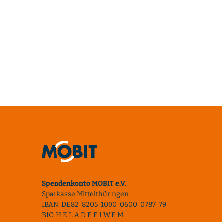
Spendenkonto MOBIT e.V.
Sparkasse Mittelthüringen
IBAN: DE82 8205 1000 0600 0787 79
BIC: H E L A D E F 1 W E M