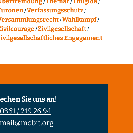
Überfremdung
Themar
Thügida
Turonen
Verfassungsschutz
Versammlungsrecht
Wahlkampf
Zivilcourage
Zivilgesellschaft
zivilgesellschaftliches Engagement
echen Sie uns an!
0361 / 219 26 94
mail@mobit.org