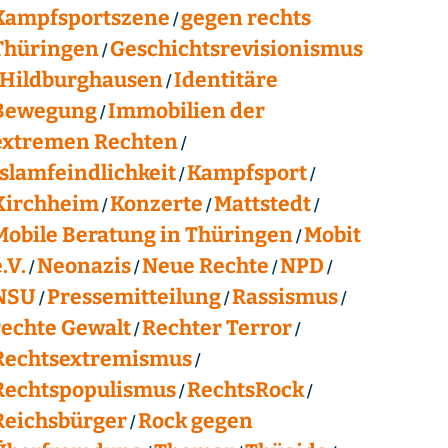
Kampfsportszene
gegen rechts
Thüringen
Geschichtsrevisionismus
Hildburghausen
Identitäre
Bewegung
Immobilien der
extremen Rechten
Islamfeindlichkeit
Kampfsport
Kirchheim
Konzerte
Mattstedt
Mobile Beratung in Thüringen
Mobit
.V.
Neonazis
Neue Rechte
NPD
NSU
Pressemitteilung
Rassismus
rechte Gewalt
Rechter Terror
Rechtsextremismus
Rechtspopulismus
RechtsRock
Reichsbürger
Rock gegen