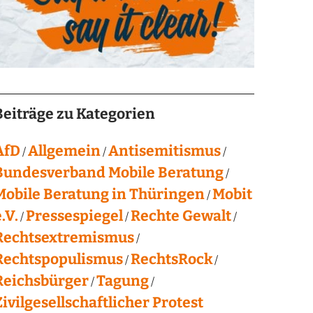
Beiträge zu Kategorien
AfD
Allgemein
Antisemitismus
Bundesverband Mobile Beratung
Mobile Beratung in Thüringen
Mobit
.V.
Pressespiegel
Rechte Gewalt
Rechtsextremismus
Rechtspopulismus
RechtsRock
Reichsbürger
Tagung
Zivilgesellschaftlicher Protest