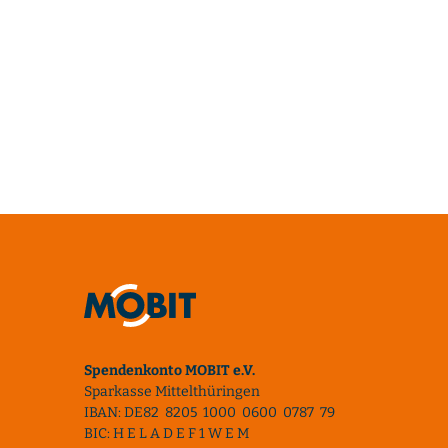
Spendenkonto MOBIT e.V.
Sparkasse Mittelthüringen
IBAN: DE82 8205 1000 0600 0787 79
BIC: H E L A D E F 1 W E M