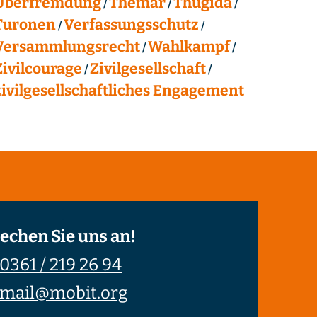
Überfremdung
Themar
Thügida
Turonen
Verfassungsschutz
Versammlungsrecht
Wahlkampf
Zivilcourage
Zivilgesellschaft
zivilgesellschaftliches Engagement
echen Sie uns an!
0361 / 219 26 94
mail@mobit.org