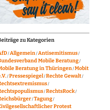
Beiträge zu Kategorien
AfD
Allgemein
Antisemitismus
Bundesverband Mobile Beratung
Mobile Beratung in Thüringen
Mobit
.V.
Pressespiegel
Rechte Gewalt
Rechtsextremismus
Rechtspopulismus
RechtsRock
Reichsbürger
Tagung
Zivilgesellschaftlicher Protest