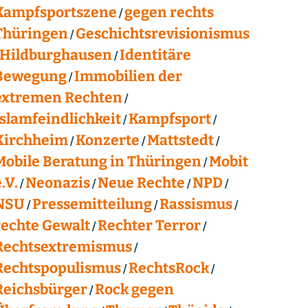
Kampfsportszene
gegen rechts
Thüringen
Geschichtsrevisionismus
Hildburghausen
Identitäre
Bewegung
Immobilien der
extremen Rechten
Islamfeindlichkeit
Kampfsport
Kirchheim
Konzerte
Mattstedt
Mobile Beratung in Thüringen
Mobit
.V.
Neonazis
Neue Rechte
NPD
NSU
Pressemitteilung
Rassismus
rechte Gewalt
Rechter Terror
Rechtsextremismus
Rechtspopulismus
RechtsRock
Reichsbürger
Rock gegen