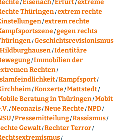
Rechte
Eisenach
Erfurt
extreme
Rechte Thüringen
extrem rechte
Einstellungen
extrem rechte
Kampfsportszene
gegen rechts
Thüringen
Geschichtsrevisionismus
Hildburghausen
Identitäre
Bewegung
Immobilien der
extremen Rechten
Islamfeindlichkeit
Kampfsport
Kirchheim
Konzerte
Mattstedt
Mobile Beratung in Thüringen
Mobit
.V.
Neonazis
Neue Rechte
NPD
NSU
Pressemitteilung
Rassismus
rechte Gewalt
Rechter Terror
Rechtsextremismus