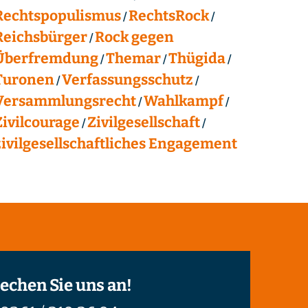
Rechtspopulismus
RechtsRock
Reichsbürger
Rock gegen
Überfremdung
Themar
Thügida
Turonen
Verfassungsschutz
Versammlungsrecht
Wahlkampf
Zivilcourage
Zivilgesellschaft
zivilgesellschaftliches Engagement
echen Sie uns an!