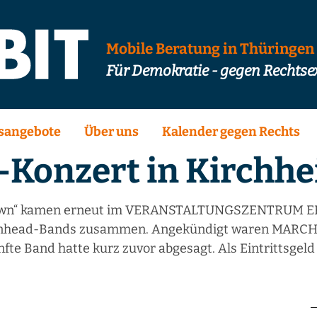
Mobile Beratung in Thüringen
Für Demokratie - gegen Rechts
sangebote
Über uns
Kalender gegen Rechts
onzert in Kirchh
n town“ kamen erneut im VERANSTALTUNGSZENTRUM 
 Skinhead-Bands zusammen. Angekündigt waren MAR
 Band hatte kurz zuvor abgesagt. Als Eintrittsgeld