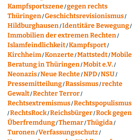
Kampfsportszene
gegen rechts
Thüringen
Geschichtsrevisionismus
Hildburghausen
Identitäre Bewegung
Immobilien der extremen Rechten
Islamfeindlichkeit
Kampfsport
Kirchheim
Konzerte
Mattstedt
Mobile
Beratung in Thüringen
Mobit e.V.
Neonazis
Neue Rechte
NPD
NSU
Pressemitteilung
Rassismus
rechte
Gewalt
Rechter Terror
Rechtsextremismus
Rechtspopulismus
RechtsRock
Reichsbürger
Rock gegen
Überfremdung
Themar
Thügida
Turonen
Verfassungsschutz