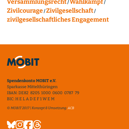
Versammlungsrecht
Wahlkampf
Zivilcourage
Zivilgesellschaft
zivilgesellschaftliches Engagement
Spendenkonto MOBIT e.V.
Sparkasse Mittelthüringen
IBAN: DE82 8205 1000 0600 0787 79
BIC: H E L A D E F 1 W E M
© MOBIT 2017 | Konzept & Umsetzung:
ACB