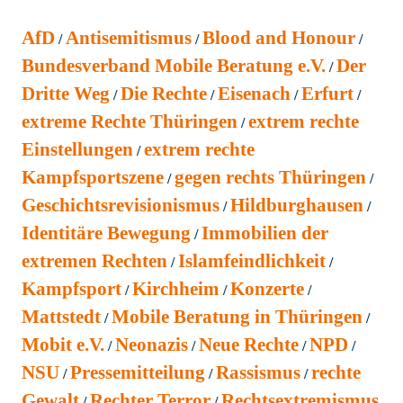
AfD
Antisemitismus
Blood and Honour
Bundesverband Mobile Beratung e.V.
Der
Dritte Weg
Die Rechte
Eisenach
Erfurt
extreme Rechte Thüringen
extrem rechte
Einstellungen
extrem rechte
Kampfsportszene
gegen rechts Thüringen
Geschichtsrevisionismus
Hildburghausen
Identitäre Bewegung
Immobilien der
extremen Rechten
Islamfeindlichkeit
Kampfsport
Kirchheim
Konzerte
Mattstedt
Mobile Beratung in Thüringen
Mobit e.V.
Neonazis
Neue Rechte
NPD
NSU
Pressemitteilung
Rassismus
rechte
Gewalt
Rechter Terror
Rechtsextremismus