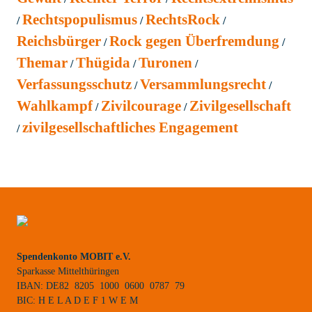
Rechtspopulismus
RechtsRock
Reichsbürger
Rock gegen Überfremdung
Themar
Thügida
Turonen
Verfassungsschutz
Versammlungsrecht
Wahlkampf
Zivilcourage
Zivilgesellschaft
zivilgesellschaftliches Engagement
Spendenkonto MOBIT e.V.
Sparkasse Mittelthüringen
IBAN: DE82 8205 1000 0600 0787 79
BIC: H E L A D E F 1 W E M