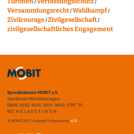
Turonen
Verfassungsschutz
Versammlungsrecht
Wahlkampf
Zivilcourage
Zivilgesellschaft
zivilgesellschaftliches Engagement
Spendenkonto MOBIT e.V.
Sparkasse Mittelthüringen
IBAN: DE82 8205 1000 0600 0787 79
BIC: H E L A D E F 1 W E M
© MOBIT 2017 | Konzept & Umsetzung:
ACB