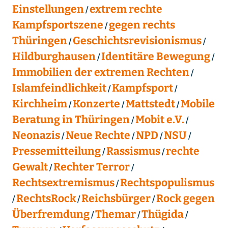
Einstellungen
extrem rechte
Kampfsportszene
gegen rechts
Thüringen
Geschichtsrevisionismus
Hildburghausen
Identitäre Bewegung
Immobilien der extremen Rechten
Islamfeindlichkeit
Kampfsport
Kirchheim
Konzerte
Mattstedt
Mobile
Beratung in Thüringen
Mobit e.V.
Neonazis
Neue Rechte
NPD
NSU
Pressemitteilung
Rassismus
rechte
Gewalt
Rechter Terror
Rechtsextremismus
Rechtspopulismus
RechtsRock
Reichsbürger
Rock gegen
Überfremdung
Themar
Thügida