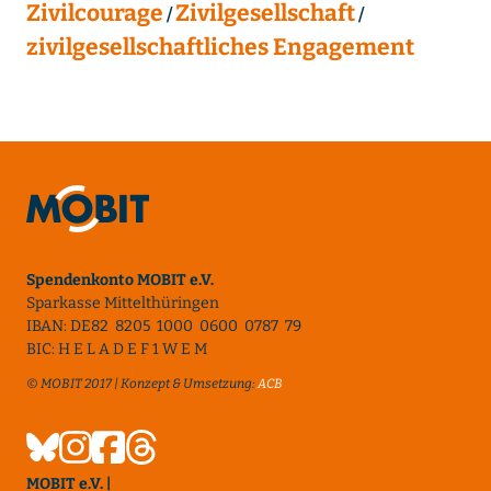
Zivilcourage
Zivilgesellschaft
zivilgesellschaftliches Engagement
Spendenkonto MOBIT e.V.
Sparkasse Mittelthüringen
IBAN: DE82 8205 1000 0600 0787 79
BIC: H E L A D E F 1 W E M
© MOBIT 2017 | Konzept & Umsetzung:
ACB
MOBIT e.V. |