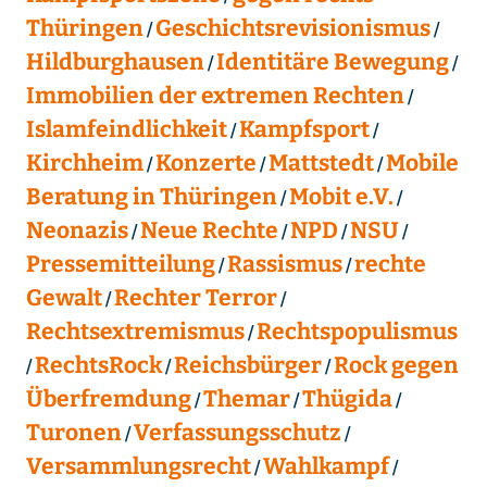
Thüringen
Geschichtsrevisionismus
Hildburghausen
Identitäre Bewegung
Immobilien der extremen Rechten
Islamfeindlichkeit
Kampfsport
Kirchheim
Konzerte
Mattstedt
Mobile
Beratung in Thüringen
Mobit e.V.
Neonazis
Neue Rechte
NPD
NSU
Pressemitteilung
Rassismus
rechte
Gewalt
Rechter Terror
Rechtsextremismus
Rechtspopulismus
RechtsRock
Reichsbürger
Rock gegen
Überfremdung
Themar
Thügida
Turonen
Verfassungsschutz
Versammlungsrecht
Wahlkampf