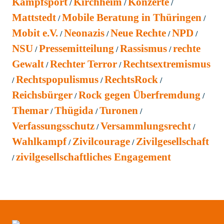
Kampfsport
Kirchheim
Konzerte
Mattstedt
Mobile Beratung in Thüringen
Mobit e.V.
Neonazis
Neue Rechte
NPD
NSU
Pressemitteilung
Rassismus
rechte
Gewalt
Rechter Terror
Rechtsextremismus
Rechtspopulismus
RechtsRock
Reichsbürger
Rock gegen Überfremdung
Themar
Thügida
Turonen
Verfassungsschutz
Versammlungsrecht
Wahlkampf
Zivilcourage
Zivilgesellschaft
zivilgesellschaftliches Engagement