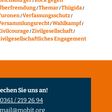
Überfremdung
Themar
Thügida
Turonen
Verfassungsschutz
Versammlungsrecht
Wahlkampf
Zivilcourage
Zivilgesellschaft
zivilgesellschaftliches Engagement
echen Sie uns an!
0361 / 219 26 94
mail@mobit.org