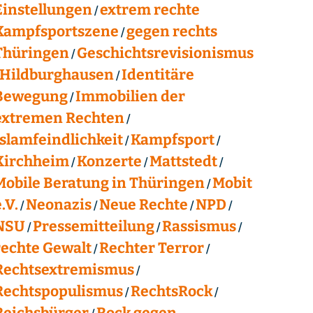
Einstellungen
extrem rechte
Kampfsportszene
gegen rechts
Thüringen
Geschichtsrevisionismus
Hildburghausen
Identitäre
Bewegung
Immobilien der
extremen Rechten
Islamfeindlichkeit
Kampfsport
Kirchheim
Konzerte
Mattstedt
Mobile Beratung in Thüringen
Mobit
.V.
Neonazis
Neue Rechte
NPD
NSU
Pressemitteilung
Rassismus
rechte Gewalt
Rechter Terror
Rechtsextremismus
Rechtspopulismus
RechtsRock
Reichsbürger
Rock gegen