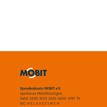
Spendenkonto MOBIT e.V.
Sparkasse Mittelthüringen
IBAN: DE82 8205 1000 0600 0787 79
BIC: H E L A D E F 1 W E M