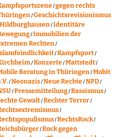
Kampfsportszene
gegen rechts
Thüringen
Geschichtsrevisionismus
Hildburghausen
Identitäre
Bewegung
Immobilien der
extremen Rechten
Islamfeindlichkeit
Kampfsport
Kirchheim
Konzerte
Mattstedt
Mobile Beratung in Thüringen
Mobit
.V.
Neonazis
Neue Rechte
NPD
NSU
Pressemitteilung
Rassismus
rechte Gewalt
Rechter Terror
Rechtsextremismus
Rechtspopulismus
RechtsRock
Reichsbürger
Rock gegen