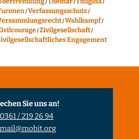
Überfremdung
Themar
Thügida
Turonen
Verfassungsschutz
Versammlungsrecht
Wahlkampf
Zivilcourage
Zivilgesellschaft
zivilgesellschaftliches Engagement
echen Sie uns an!
0361 / 219 26 94
mail@mobit.org