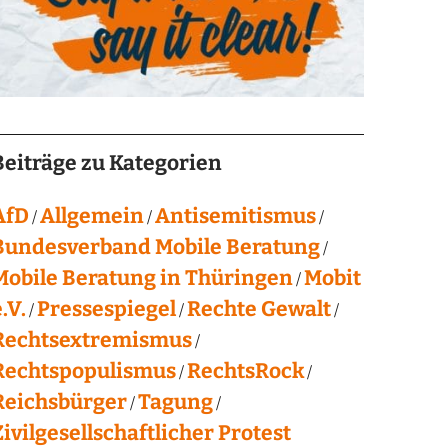
Beiträge zu Kategorien
AfD
Allgemein
Antisemitismus
Bundesverband Mobile Beratung
Mobile Beratung in Thüringen
Mobit
.V.
Pressespiegel
Rechte Gewalt
Rechtsextremismus
Rechtspopulismus
RechtsRock
Reichsbürger
Tagung
Zivilgesellschaftlicher Protest